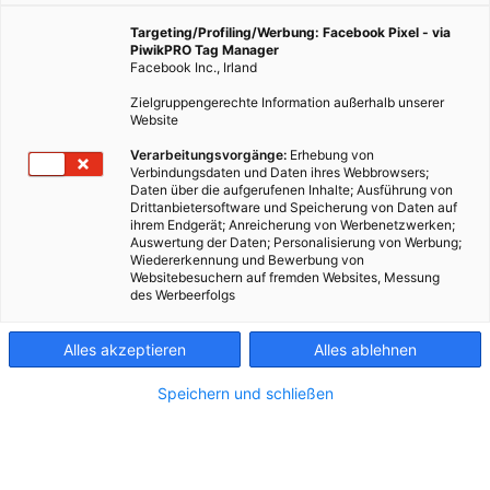
hilft nicht nur der Umwelt, sondern auch beim Sparen.
Die intelligenten Stromzähler machen’s möglich.
Targeting/Profiling/Werbung: Facebook Pixel - via
PiwikPRO Tag Manager
Facebook Inc., Irland
17. Juni 2026
Besser Stadtleben
1 min.
Zielgruppengerechte Information außerhalb unserer
Website
Verarbeitungsvorgänge:
Erhebung von
Das mit dem Stromverbrauch im eigenen
Verbindungsdaten und Daten ihres Webbrowsers;
Haushalt ist so eine Sache: Oft ist im Alltag gar nicht
Daten über die aufgerufenen Inhalte; Ausführung von
Drittanbietersoftware und Speicherung von Daten auf
so klar, wo besonders viel Energie verbraucht wird,
ihrem Endgerät; Anreicherung von Werbenetzwerken;
und manchmal kann schon ein einzelnes Gerät schuld
Auswertung der Daten; Personalisierung von Werbung;
Wiedererkennung und Bewerbung von
an einem hohen Verbrauch sein. Die schlauen
Websitebesuchern auf fremden Websites, Messung
Stromzähler der Wiener Netze setzen dort an: Sie
des Werbeerfolgs
messen nicht nur automatisch, wie viel Strom
verbraucht wird, und senden die Daten in kurzen
Alles akzeptieren
Alles ablehnen
Intervallen an den Netzbetreiber, sie zeigen auch auf,
wann im Haushalt viel Energie genutzt wird.
Speichern und schließen
„Das hilft, herauszufinden, welche Geräte wie
viel Strom verbrauchen, und bewusster mit dem
eigenen Verbrauch umzugehen“, sagt Andrea