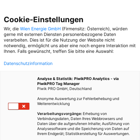
Cookie-Einstellungen
Wir, die
Wien Energie GmbH
(Firmensitz: Österreich), würden
gerne mit externen Diensten personenbezogene Daten
verarbeiten. Dies ist für die Nutzung der Website nicht
notwendig, ermöglicht uns aber eine noch engere Interaktion mit
Ihnen. Falls gewünscht, treffen Sie bitte eine Auswahl:
Datenschutzinformation
Analyse & Statistik: PiwikPRO Analytics - via
PiwikPRO Tag Manager
Piwik PRO GmbH, Deutschland
Anonyme Auswertung zur Fehlerbehebung und
Weiterentwicklung
Verarbeitungsvorgänge:
Erhebung von
Verbindungsdaten, Daten Ihres Webbrowsers und
Daten über die aufgerufenen Inhalte; Ausführung von
ERKLÄR MIR: SMART METER
Analysesoftware und die Speicherung von Daten auf
Ihrem Endgerät; Statistikerstellung für Auswertungen.
Wissen, wie viel Strom man im Alltag verbraucht? Das