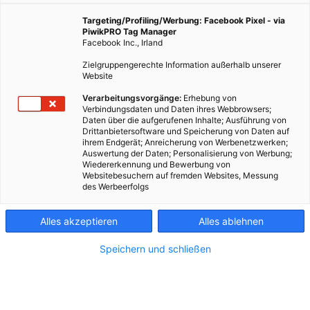
Targeting/Profiling/Werbung: Facebook Pixel - via
PiwikPRO Tag Manager
28. Juni 2021
Besser Stadtleben
5 min.
Facebook Inc., Irland
Zielgruppengerechte Information außerhalb unserer
1
Abschalten – aber richtig
Website
Verarbeitungsvorgänge:
Erhebung von
Verbindungsdaten und Daten ihres Webbrowsers;
Zugegeben, das ist nichts Neues, aber trotzdem
Daten über die aufgerufenen Inhalte; Ausführung von
wird gerne darauf vergessen, Geräte auch
Drittanbietersoftware und Speicherung von Daten auf
abzudrehen. Also, so richtig. Nein, ich meine damit
ihrem Endgerät; Anreicherung von Werbenetzwerken;
Auswertung der Daten; Personalisierung von Werbung;
nicht, die Unterhaltungselektronik im Standby-
Wiedererkennung und Bewerbung von
Modus zu lassen, sondern den Stecker zu ziehen. Am
Websitebesuchern auf fremden Websites, Messung
besten wäre es überhaupt, gleich den Kippschalter zu
des Werbeerfolgs
betätigen. Damit spart man nicht nur Strom, sondern
beugt auch Unwetterschäden vor. Denn wenn beim
Alles akzeptieren
Alles ablehnen
Sommergewitter der Blitz einschlägt, der Stecker
gezogen ist & der Schalter umgelegt, werden keine
Speichern und schließen
Geräte beschädigt.