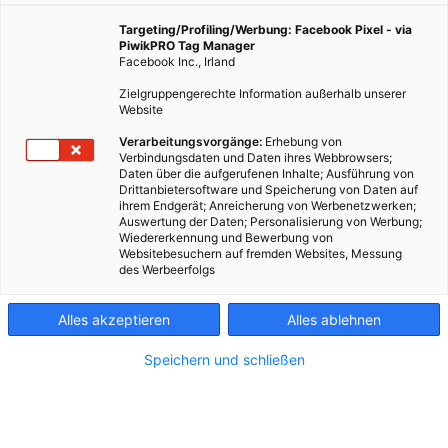
noch besser machen. Teil eins mit Sandra Täubl, Florian
Dungl und den Brotpilot*innen.
Targeting/Profiling/Werbung: Facebook Pixel - via
PiwikPRO Tag Manager
Facebook Inc., Irland
7. Dezember 2022
Besser Stadtleben
5 min.
Zielgruppengerechte Information außerhalb unserer
Website
Verarbeitungsvorgänge:
Erhebung von
Wenn es schwieriger wird, dann rücken wir näher
Verbindungsdaten und Daten ihres Webbrowsers;
zusammen. Das sogenannte „goldene Wienerherz“
Daten über die aufgerufenen Inhalte; Ausführung von
Drittanbietersoftware und Speicherung von Daten auf
ist nämlich alles andere als eine Erfindung. Wir
ihrem Endgerät; Anreicherung von Werbenetzwerken;
stellen Wiener*innen vor, die anderen mit ihrem
Auswertung der Daten; Personalisierung von Werbung;
Wiedererkennung und Bewerbung von
freiwilligen Engagement helfen. Übrigens: Viele von
Websitebesuchern auf fremden Websites, Messung
ihnen suchen weitere Freiwillige für ihre Projekte.
des Werbeerfolgs
Weitere Initiativen gibt es
hier
.
Alles akzeptieren
Alles ablehnen
1
Nachhaltig und sozial.
Speichern und schließen
Schätzen Sie mal: Wie viel Brot landet in unserer
Stadt im Müll? Es ist jedes fünfte – also so viel, dass
man ganz Graz damit versorgen könnte. Was für eine