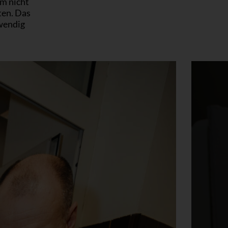
em nicht
ten. Das
wendig