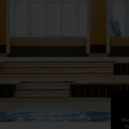
Wen
W