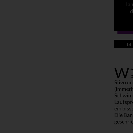
la
d
14.
W
e
b
Slivo u
(immerh
Schwimm
Lautspre
ein biss
Die Band
geschri