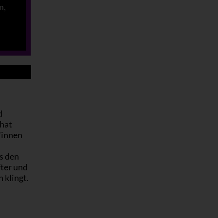
m,
d
 hat
*innen
s den
fter und
 klingt.