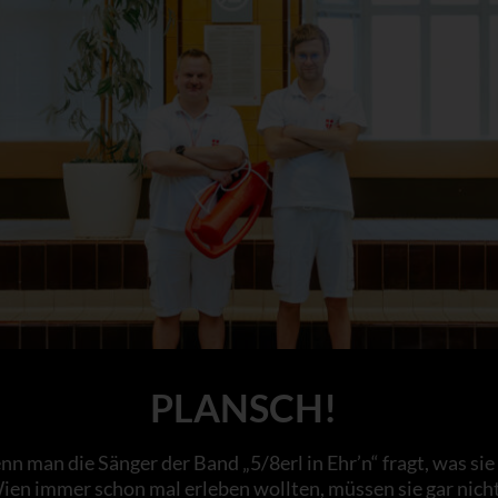
PLANSCH!
n man die Sänger der Band „5/8erl in Ehr’n“ fragt, was sie
ien immer schon mal erleben wollten, müssen sie gar nich