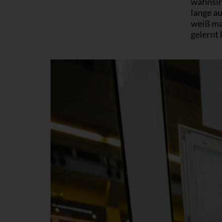
wahnsinn
lange au
weiß ma
gelernt 