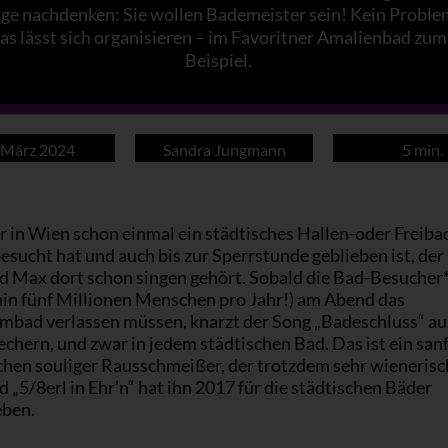
nge nachdenken: Sie wollen Bademeister sein! Kein Proble
as lässt sich organisieren – im Favoritner Amalienbad zum
Beispiel.
 März 2024
Sandra Jungmann
5 min.
r in Wien schon einmal ein städtisches Hallen-oder Freiba
esucht hat und auch bis zur Sperrstunde geblieben ist, der
nd Max dort schon singen gehört. Sobald die Bad-Besucher
in fünf Millionen Menschen pro Jahr!) am Abend das
bad verlassen müssen, knarzt der Song „Badeschluss“ au
chern, und zwar in jedem städtischen Bad. Das ist ein san
chen souliger Rausschmeißer, der trotzdem sehr wienerisch
 „5/8erl in Ehr’n“ hat ihn 2017 für die städtischen Bäder
eben.