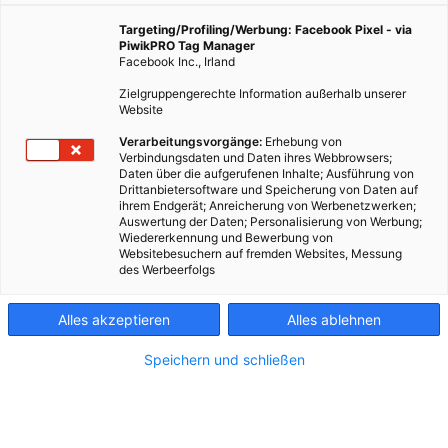
4. September 2025
Besser Stadtleben
1 min.
Targeting/Profiling/Werbung: Facebook Pixel - via
PiwikPRO Tag Manager
Facebook Inc., Irland
Nach Schätzungen der Stadt gibt es in Wien
Zielgruppengerechte Information außerhalb unserer
knapp eine Million Bäume: Die Wiener Stadtgärten
Website
betreuen rund 500.000 davon, jedes Jahr werden
Verarbeitungsvorgänge:
Erhebung von
4.500 neue gepflanzt. Und dann kommen noch die im
Verbindungsdaten und Daten ihres Webbrowsers;
Wienerwald und auf privaten Flächen dazu. Heißt
Daten über die aufgerufenen Inhalte; Ausführung von
Drittanbietersoftware und Speicherung von Daten auf
umgerechnet: Jeweils zwei Einwohner*innen teilen
ihrem Endgerät; Anreicherung von Werbenetzwerken;
sich einen Baum. Die häufigsten Baumarten? Ahorn,
Auswertung der Daten; Personalisierung von Werbung;
Linde, Platane und Kastanie.
Wiedererkennung und Bewerbung von
Websitebesuchern auf fremden Websites, Messung
des Werbeerfolgs
Alles akzeptieren
Alles ablehnen
Speichern und schließen