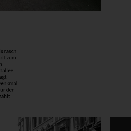
ls rasch
adt zum
n
tallee
sagt
-Denkmal
für den
zählt