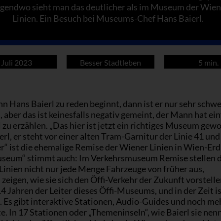
gendwo sieht man das deutlicher als im Museum der Wien
Linien. Ein Besuch bei Museums-Chef Hans Baierl.
 Juli 2023
Besser Stadtleben
5 min.
 Hans Baierl zu reden beginnt, dann ist er nur sehr schwe
 aber das ist keinesfalls negativ gemeint, der Mann hat ei
l zu erzählen. „Das hier ist jetzt ein richtiges Museum gewo
erl, er steht vor einer alten Tram-Garnitur der Linie 41 und 
r“ ist die ehemalige Remise der Wiener Linien in Wien-Erd
seum“ stimmt auch: Im Verkehrsmuseum Remise stellen d
Linien nicht nur jede Menge Fahrzeuge von früher aus,
zeigen, wie sie sich den Öffi-Verkehr der Zukunft vorstelle
 14 Jahren der Leiter dieses Öffi-Museums, und in der Zeit is
. Es gibt interaktive Stationen, Audio-Guides und noch me
. In 17 Stationen oder „Themeninseln“, wie Baierl sie nenn