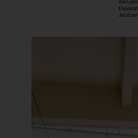
die Gesc
Exponat
Jetztzei