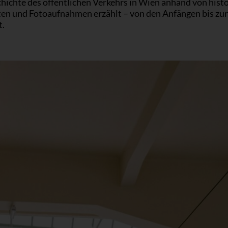
hichte des öffentlichen Verkehrs in Wien anhand von hist
en und Fotoaufnahmen erzählt – von den Anfängen bis zur
t.