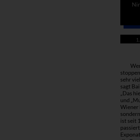
Nir
1.
Wenn
stoppen,
sehr vie
sagt Bai
„Das hie
und „Mu
Wiener 
sondern 
ist seit
passiert
Exponate