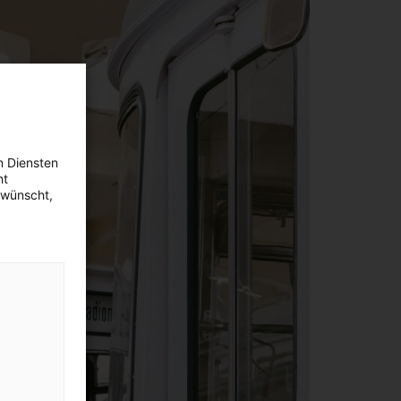
n Diensten
ht
ewünscht,