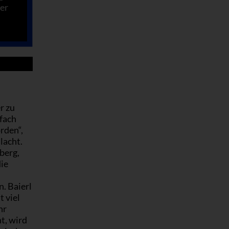
er
r zu
nfach
rden“,
lacht.
berg,
ie
n. Baierl
t viel
hr
t, wird