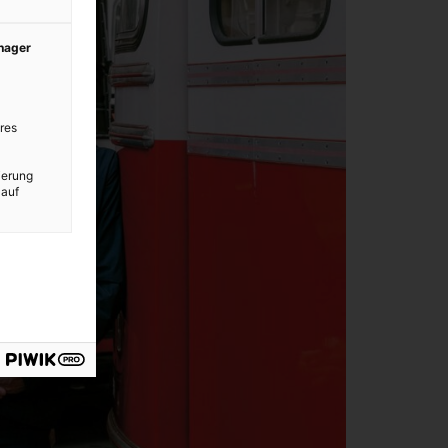
anager
res
ierung
 auf