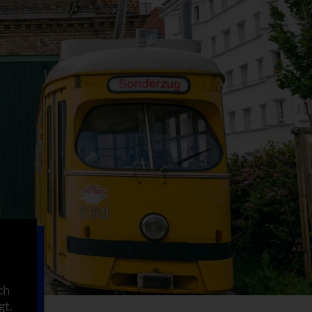
ch
gt.