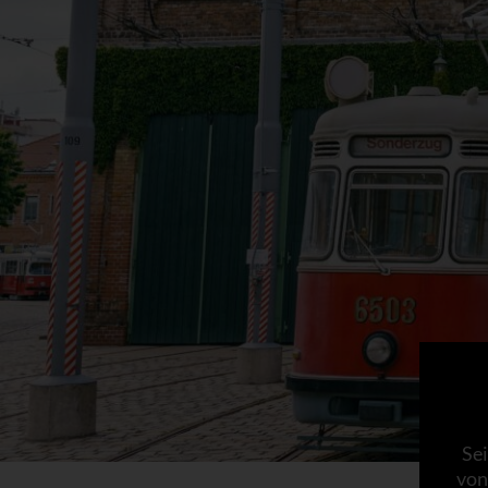
Sei
von