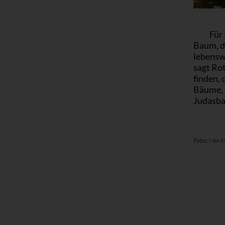
Für 
Baum, d
lebensw
sagt Rot
finden, 
Bäume, d
Judasba
Fotos: Max K