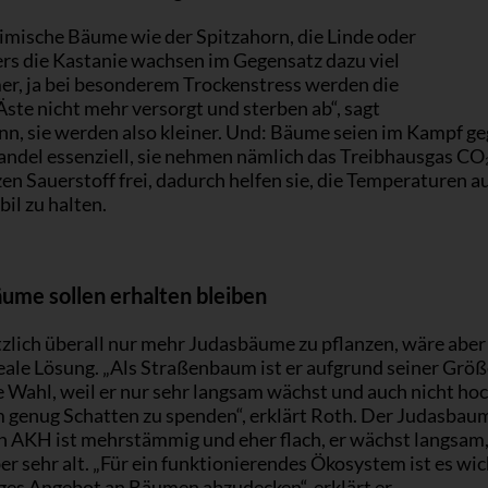
imische Bäume wie der Spitzahorn, die Linde oder
rs die Kastanie wachsen im Gegensatz dazu viel
er, ja bei besonderem Trockenstress werden die
ste nicht mehr versorgt und sterben ab“, sagt
nn, sie werden also kleiner. Und: Bäume seien im Kampf g
ndel essenziell, sie nehmen nämlich das Treibhausgas CO₂
en Sauerstoff frei, dadurch helfen sie, die Temperaturen au
bil zu halten.
ume sollen erhalten bleiben
tzlich überall nur mehr Judasbäume zu pflanzen, wäre aber
eale Lösung. „Als Straßenbaum ist er aufgrund seiner Größ
e Wahl, weil er nur sehr langsam wächst und auch nicht ho
m genug Schatten zu spenden“, erklärt Roth. Der Judasbau
en AKH ist mehrstämmig und eher flach, er wächst langsam,
er sehr alt. „Für ein funktionierendes Ökosystem ist es wich
iges Angebot an Bäumen abzudecken“, erklärt er.