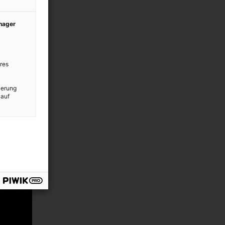
anager
res
ierung
 auf