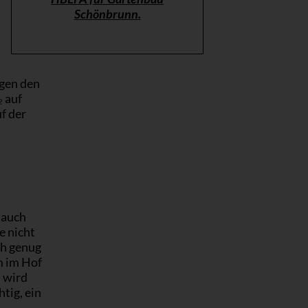
Schönbrunn.
egen den
 auf
f der
 auch
e nicht
ch genug
m im Hof
 wird
tig, ein