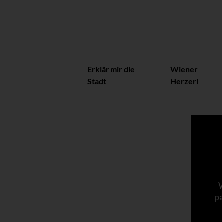
Erklär mir die
Wiener
Stadt
Herzerl
p