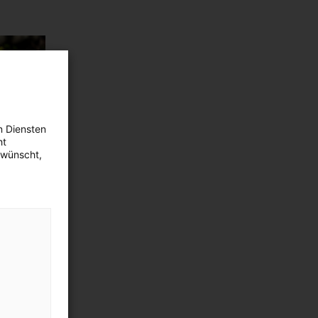
n Diensten
ht
ewünscht,