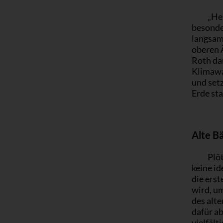
„He
besonde
langsam
oberen Ä
Roth da
Klimawa
und setz
Erde sta
Alte Bä
Plö
keine id
die erst
wird, u
des alt
dafür ab
vielfält