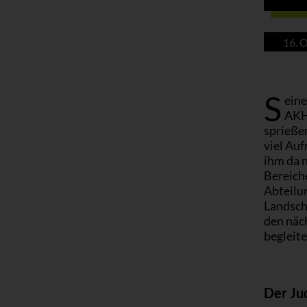
16. 
S
eine
AKH 
sprießen
viel Au
ihm da n
Bereiche
Abteilu
Landsch
den näc
begleit
Der Ju