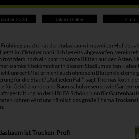
Oktober 2023
Jakob Thaller
4 min.
 Frühlingspracht hat der Judasbaum im zweiten Hof des al
jetzt im Oktober natürlich bereits abgeworfen, vereinzel
 trotzdem noch ein paar rosarote Blüten aus den Ästen. Un
fmerksamkeit bekommt er in diesem Stadium selten – aber 
icht unrecht? Ist er nicht auch ohne sein Blütenkleid eine 
rung für die Stadt? „Auf jeden Fall“, sagt Thomas Roth, der
ng für Gehölzkunde und Baumschulwesen sowie Garten- u
aftsgestaltung an der HBLFA Schönbrunn für Gartenbau lei
hsten Jahren wird uns nämlich das große Thema Trockenst
en.“
dasbaum ist Trocken-Profi