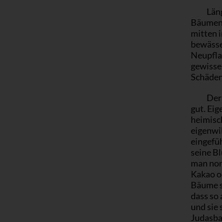
Län
Bäumen 
mitten 
bewässe
Neupfla
gewisse
Schäden 
Der
gut. Ei
heimisc
eigenwi
eingefü
seine Bl
man nor
Kakao od
Bäume se
dass so 
und sie 
Judasba