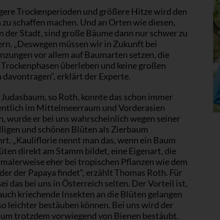
gere Trockenperioden und größere Hitze wird den
zu schaffen machen. Und an Orten wie diesen,
in der Stadt, sind große Bäume dann nur schwer zu
rn. „Deswegen müssen wir in Zukunft bei
nzungen vor allem auf Baumarten setzen, die
 Trockenphasen überleben und keine großen
davontragen“, erklärt der Experte.
 Judasbaum, so Roth, konnte das schon immer
gentlich im Mittelmeerraum und Vorderasien
h, wurde er bei uns wahrscheinlich wegen seiner
lligen und schönen Blüten als Zierbaum
hrt. „Kauliflorie nennt man das, wenn ein Baum
üten direkt am Stamm bildet, eine Eigenart, die
malerweise eher bei tropischen Pflanzen wie dem
er der Papaya findet“, erzählt Thomas Roth. Für
i das bei uns in Österreich selten. Der Vorteil ist,
auch kriechende Insekten an die Blüten gelangen
so leichter bestäuben können. Bei uns wird der
um trotzdem vorwiegend von Bienen bestäubt.