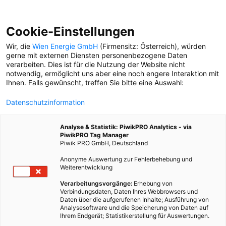
Cookie-Einstellungen
Wir, die
Wien Energie GmbH
(Firmensitz: Österreich), würden
gerne mit externen Diensten personenbezogene Daten
verarbeiten. Dies ist für die Nutzung der Website nicht
notwendig, ermöglicht uns aber eine noch engere Interaktion mit
Ihnen. Falls gewünscht, treffen Sie bitte eine Auswahl:
Datenschutzinformation
Analyse & Statistik: PiwikPRO Analytics - via
PiwikPRO Tag Manager
Piwik PRO GmbH, Deutschland
Anonyme Auswertung zur Fehlerbehebung und
Weiterentwicklung
Verarbeitungsvorgänge:
Erhebung von
Verbindungsdaten, Daten Ihres Webbrowsers und
Daten über die aufgerufenen Inhalte; Ausführung von
CHILLEN UND GRILLEN
Analysesoftware und die Speicherung von Daten auf
Ihrem Endgerät; Statistikerstellung für Auswertungen.
Es gibt wenige Orte in Wien, an denen es sich so gut