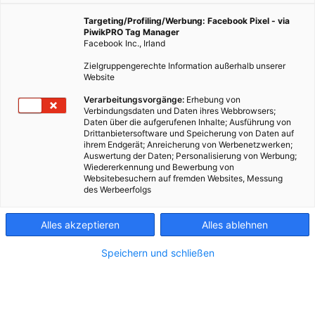
entspannen lässt wie auf der Insel. Vor allem dann,
wenn man ein bisschen Hunger hat.
Targeting/Profiling/Werbung: Facebook Pixel - via
PiwikPRO Tag Manager
Facebook Inc., Irland
19. August 2025
Besser Stadtleben
5 min.
Zielgruppengerechte Information außerhalb unserer
Website
Verarbeitungsvorgänge:
Erhebung von
W
er von der Praterbrücke Richtung Norden
Verbindungsdaten und Daten ihres Webbrowsers;
radelt, der muss nicht unbedingt wissen, wo
Daten über die aufgerufenen Inhalte; Ausführung von
Drittanbietersoftware und Speicherung von Daten auf
genau die Grillplätze liegen – man riecht sie schon
ihrem Endgerät; Anreicherung von Werbenetzwerken;
von weitem. Die Grillplätze sind sehr begehrt – ohne
Auswertung der Daten; Personalisierung von Werbung;
Wiedererkennung und Bewerbung von
Reservierung geht nichts, und Profis machen das mit
Websitebesuchern auf fremden Websites, Messung
sehr viel Vorlaufzeit. Denn sonst bleibt das
des Werbeerfolgs
Würstchen kalt. Und schmeckt dann nicht einmal
halb so gut.
Alles akzeptieren
Alles ablehnen
Speichern und schließen