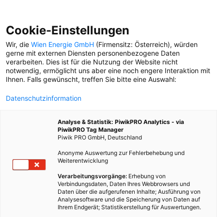
Cookie-Einstellungen
Wir, die
Wien Energie GmbH
(Firmensitz: Österreich), würden
gerne mit externen Diensten personenbezogene Daten
verarbeiten. Dies ist für die Nutzung der Website nicht
notwendig, ermöglicht uns aber eine noch engere Interaktion mit
Ihnen. Falls gewünscht, treffen Sie bitte eine Auswahl:
Datenschutzinformation
Analyse & Statistik: PiwikPRO Analytics - via
PiwikPRO Tag Manager
Piwik PRO GmbH, Deutschland
Anonyme Auswertung zur Fehlerbehebung und
Weiterentwicklung
Verarbeitungsvorgänge:
Erhebung von
Verbindungsdaten, Daten Ihres Webbrowsers und
Daten über die aufgerufenen Inhalte; Ausführung von
GETRIEBE DER STADT
Analysesoftware und die Speicherung von Daten auf
Ihrem Endgerät; Statistikerstellung für Auswertungen.
Janica von den Wiener Linien sorgt dafür, dass die