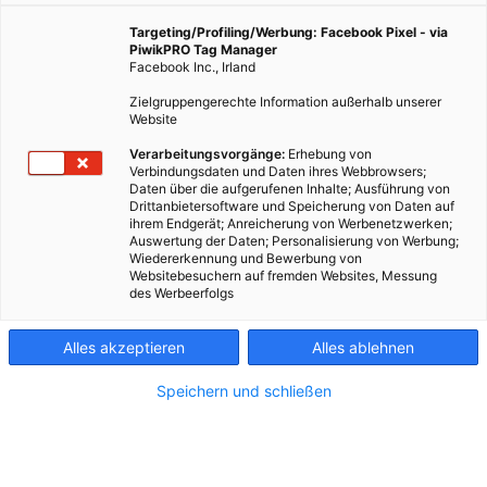
Öffis laufen.
Targeting/Profiling/Werbung: Facebook Pixel - via
PiwikPRO Tag Manager
Facebook Inc., Irland
14. März 2024
Besser Stadtleben
4 min.
Zielgruppengerechte Information außerhalb unserer
Website
T
ausende Wiener*innen fahren täglich mit den
Verarbeitungsvorgänge:
Erhebung von
Öffis und damit das ohne Zwischenfälle passiert,
Verbindungsdaten und Daten ihres Webbrowsers;
Daten über die aufgerufenen Inhalte; Ausführung von
gibt es Menschen wie Janica. Die 21-Jährige hat
Drittanbietersoftware und Speicherung von Daten auf
gerade ihre Lehre bei den Wiener Linien
ihrem Endgerät; Anreicherung von Werbenetzwerken;
abgeschlossen – und ist dafür da, die Busse instand
Auswertung der Daten; Personalisierung von Werbung;
Wiedererkennung und Bewerbung von
zu halten. Wo das passiert? In einer von drei großen
Websitebesuchern auf fremden Websites, Messung
Werkstätten der Wiener Linien, zum Beispiel in
des Werbeerfolgs
dieser hier in Wien-Floridsdorf. Hier schraubt und
werkelt Janica, tauscht Teile oder Räder. Und wenn
Alles akzeptieren
Alles ablehnen
Janica da in dieser großen Halle unter einem dieser
tonnenschweren Busse steht, sieht das schon sehr
Speichern und schließen
mächtig aus. „Ich mag, dass die Arbeit
abwechslungsreich ist und dass man mit den Händen
arbeitet, also richtig was tut“, sagt sie und montiert
eines der massiven Räder ab, um danach mit Hilfe