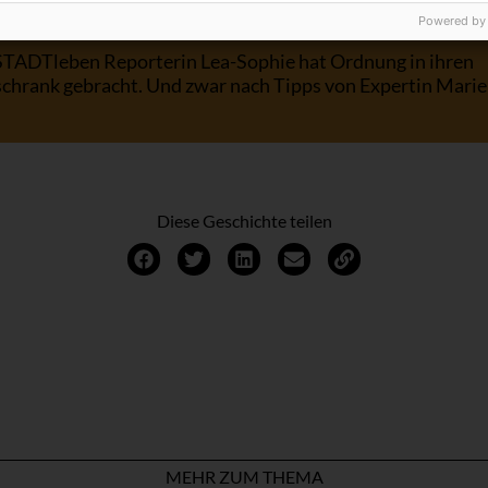
Powered by
STADTleben Reporterin Lea-Sophie hat Ordnung in ihren
schrank gebracht. Und zwar nach Tipps von Expertin Mari
Diese Geschichte teilen
MEHR ZUM THEMA