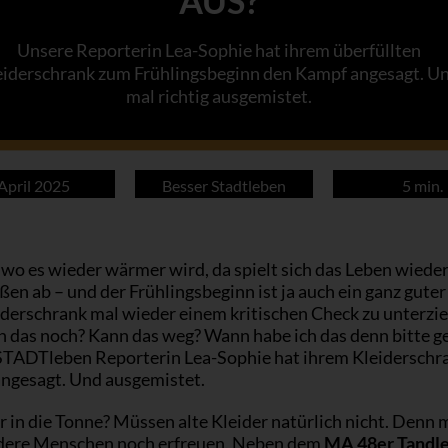
AUS?
Unsere Reporterin Lea-Sophie hat ihrem überfüllten
eiderschrank zum Frühlingsbeginn den Kampf angesagt. U
mal richtig ausgemistet.
 April 2025
Besser Stadtleben
5 min.
, wo es wieder wärmer wird, da spielt sich das Leben wiede
ßen ab – und der Frühlingsbeginn ist ja auch ein ganz guter
iderschrank mal wieder einem kritischen Check zu unterzi
h das noch? Kann das weg? Wann habe ich das denn bitte g
STADTleben Reporterin Lea-Sophie hat ihrem Kleiderschr
ngesagt. Und ausgemistet.
r in die Tonne? Müssen alte Kleider natürlich nicht. Denn
dere Menschen noch erfreuen. Neben dem
MA 48er Tandle