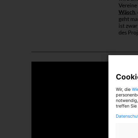
Vereine
Wäsch
,
geht ma
ist zwa
des Proj
Cooki
Wir, die
Wi
personenbe
notwendig,
treffen Sie
Datenschut