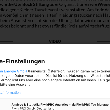
 wie die
Ute Bock Stiftung
oder Organisationen wie
Wiene
 die eigene Kleider-Tauschevents veranstalten. Am Ende de
n womöglich mit neuen „alten“ Kleidungsstücken nach Ha
r beim Ausmisten nicht Sinn der Übung, dafür wird man am
ektes belohnt und hat etwas für die Kreislaufwirtschaft g
VIDEO
e-Einstellungen
en Energie GmbH
(Firmensitz: Österreich), würden gerne mit externe
zogene Daten verarbeiten. Dies ist für die Nutzung der Website nic
 ermöglicht uns aber eine noch engere Interaktion mit Ihnen. Falls g
 bitte eine Auswahl:
zinformation
Analyse & Statistik: PiwikPRO Analytics - via PiwikPRO Tag Manager
Piwik PRO GmbH, Deutschland