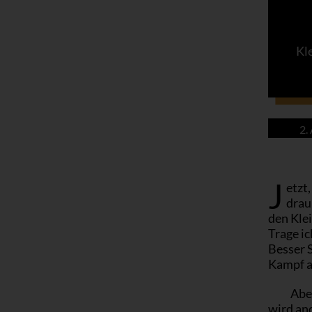
Kl
2.
J
etzt
drau
den Kle
Trage ic
Besser 
Kampf a
Abe
wird an