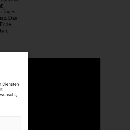
r
s Tages
use. Das
 Ende
etan.
n Diensten
ht
ewünscht,