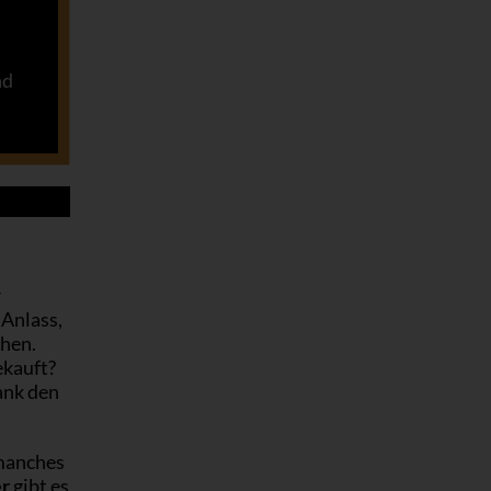
nd
r
 Anlass,
ehen.
ekauft?
ank den
 manches
r
gibt es