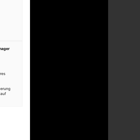
anager
res
ierung
 auf