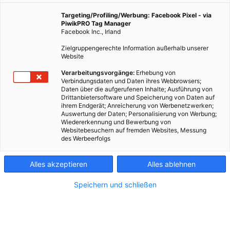
Plätzen der Stadt, doch auch hier kreucht und fleucht
es – in der Früh, am Abend und erst recht in der
Targeting/Profiling/Werbung: Facebook Pixel - via
PiwikPRO Tag Manager
Nacht. „Der kurz gemähte Rasen ist jetzt nicht
Facebook Inc., Irland
unbedingt ideal für Insekten“, sagt Dominique
Zielgruppengerechte Information außerhalb unserer
Zimmermann, „aber ein paar Arten findet man dann
Website
doch.“ Zimmermann muss es wissen, sie ist nämlich
Insektenforscherin und arbeitet nur ein paar Schritte
Verarbeitungsvorgänge:
Erhebung von
Verbindungsdaten und Daten ihres Webbrowsers;
entfernt im Naturhistorischen Museum. Sie forscht
Daten über die aufgerufenen Inhalte; Ausführung von
dort zu Hautflüglern, das sind zum Beispiel Ameisen,
Drittanbietersoftware und Speicherung von Daten auf
Bienen oder Wespen.
ihrem Endgerät; Anreicherung von Werbenetzwerken;
Auswertung der Daten; Personalisierung von Werbung;
Wiedererkennung und Bewerbung von
Websitebesuchern auf fremden Websites, Messung
des Werbeerfolgs
VIELFALT
Wien gilt als die
Alles akzeptieren
Alles ablehnen
grünste Stadt
Speichern und schließen
der Welt, das wissen
auch Käfer, Bienen oder
Schmetterlinge zu schätzen – es
kreucht und fleucht an jeder Ecke.