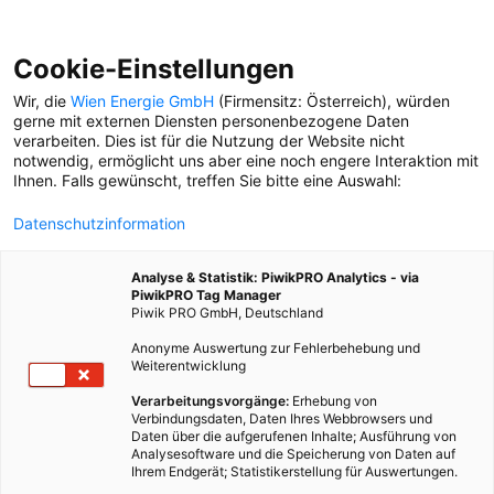
Cookie-Einstellungen
Wir, die
Wien Energie GmbH
(Firmensitz: Österreich), würden
gerne mit externen Diensten personenbezogene Daten
verarbeiten. Dies ist für die Nutzung der Website nicht
DIE INSEKTENFLÜSTERIN
notwendig, ermöglicht uns aber eine noch engere Interaktion mit
Graue Stadt? Von wegen! Mehr als die Hälfte der
Ihnen. Falls gewünscht, treffen Sie bitte eine Auswahl:
Wiener Stadtfläche ist Grünfläche und da wurlt es nur
so vor Sechsbeinern, besonders jetzt im Frühling. Was
Datenschutzinformation
Wien in Sachen Artenvielfalt kann? Das weiß
Dominique Zimmermann. Sie hat ein Buch über
Analyse & Statistik: PiwikPRO Analytics - via
Insekten geschrieben.
PiwikPRO Tag Manager
Piwik PRO GmbH, Deutschland
Anonyme Auswertung zur Fehlerbehebung und
13. März 2024
Besser Stadtleben
5 min.
Weiterentwicklung
Verarbeitungsvorgänge:
Erhebung von
Verbindungsdaten, Daten Ihres Webbrowsers und
D
er Maria
-
Theresien
-
Platz zwischen dem
Daten über die aufgerufenen Inhalte; Ausführung von
Kunsthistorischen und dem Naturhistorischen
Analysesoftware und die Speicherung von Daten auf
Ihrem Endgerät; Statistikerstellung für Auswertungen.
Museum zählt nicht zwingend zu den allergrünsten