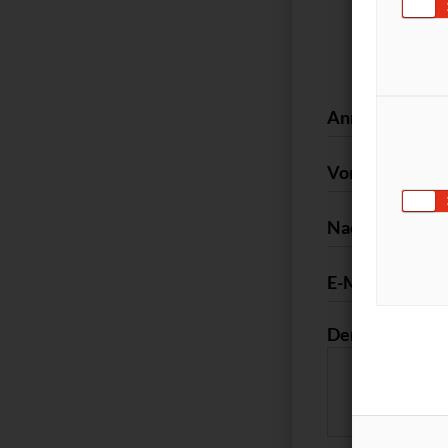
Teilnahmes
Anrede*
Vorname*
Nachname*
E-Mail*
Der gesuchte S