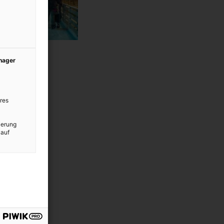
anager
res
ierung
 auf