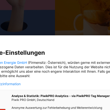
DAS BESTE DER STADT
e-Einstellungen
en Energie GmbH
(Firmensitz: Österreich), würden gerne mit externe
zogene Daten verarbeiten. Dies ist für die Nutzung der Website nic
 ermöglicht uns aber eine noch engere Interaktion mit Ihnen. Falls g
umen vom Eis
 bitte eine Auswahl:
en? Wir verlosen für eine Klasse
zinformation
 Eistraum, Snacks zur Stärkung
inklusive.
Analyse & Statistik: PiwikPRO Analytics - via PiwikPRO Tag Manager
Piwik PRO GmbH, Deutschland
ten den kurzen Lösungssatz aus
TADTleben“-Rätselheft ein!
Anonyme Auswertung zur Fehlerbehebung und Weiterentwicklung