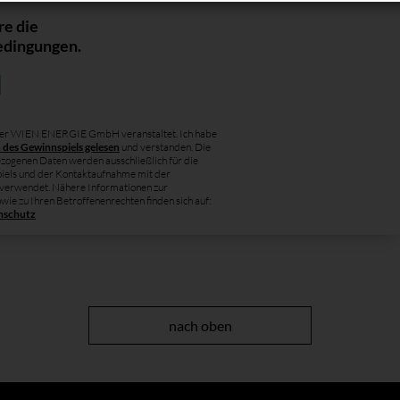
re die
edingungen.
der WIEN ENERGIE GmbH veranstaltet. Ich habe
des Gewinnspiels gelesen
und verstanden. Die
zogenen Daten werden ausschließlich für die
iels und der Kontaktaufnahme mit der
erwendet. Nähere Informationen zur
wie zu Ihren Betroffenenrechten finden sich auf:
enschutz
nach oben