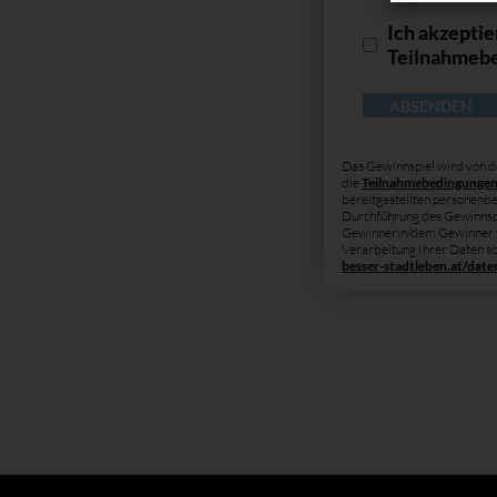
Ich akzeptie
Teilnahmeb
Das Gewinnspiel wird von 
die
Teilnahmebedingungen 
bereitgestellten personenbe
Durchführung des Gewinnsp
Gewinnerin/dem Gewinner v
Verarbeitung Ihrer Daten so
besser-stadtleben.at/dat