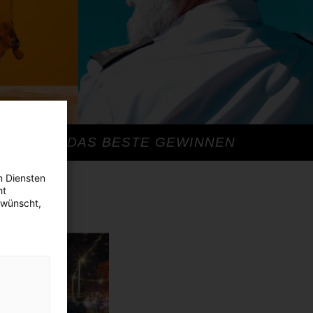
DAS BESTE GEWINNEN
n Diensten
ht
ewünscht,