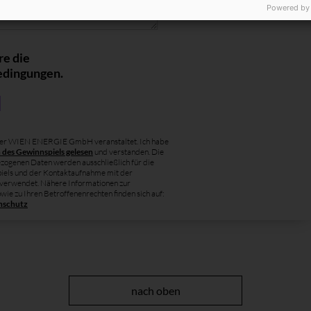
Powered by
re die
edingungen.
der WIEN ENERGIE GmbH veranstaltet. Ich habe
des Gewinnspiels gelesen
und verstanden. Die
zogenen Daten werden ausschließlich für die
iels und der Kontaktaufnahme mit der
erwendet. Nähere Informationen zur
wie zu Ihren Betroffenenrechten finden sich auf:
enschutz
nach oben