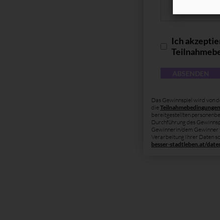
Ich akzeptie
Teilnahmeb
Das Gewinnspiel wird von 
die
Teilnahmebedingungen 
bereitgestellten personenbe
Durchführung des Gewinnsp
Gewinnerin/dem Gewinner v
Verarbeitung Ihrer Daten so
besser-stadtleben.at/dat