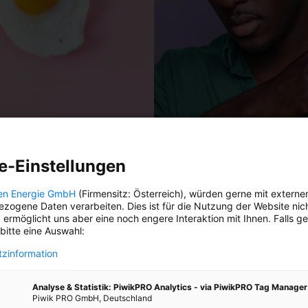
DAS BESTE DER STADT
e-Einstellungen
en Energie GmbH
(Firmensitz: Österreich), würden gerne mit externe
lvesterdinner
zogene Daten verarbeiten. Dies ist für die Nutzung der Website nic
 ermöglicht uns aber eine noch engere Interaktion mit Ihnen. Falls g
h nichts vor? Hervorragend! Wir
 bitte eine Auswahl:
ilvesterdinner im Oktogon am
zinformation
Himmel.
ach unten den Lösungssatz aus
Analyse & Statistik: PiwikPRO Analytics - via PiwikPRO Tag Manager
Piwik PRO GmbH, Deutschland
TADTleben“-Rätselheft ein!