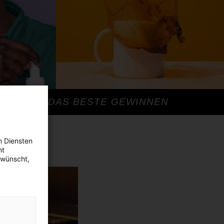
DAS BESTE GEWINNEN
n Diensten
ht
ewünscht,