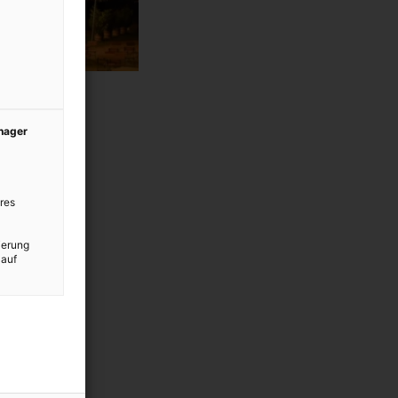
anager
res
ierung
 auf