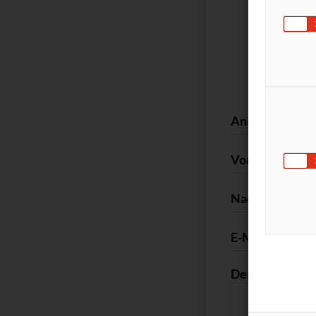
Teilnahmes
Anrede*
Vorname*
Nachname*
E-Mail*
Der gesuchte S