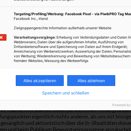
Oliver Hangl und sein Chorleiter 
eigenes Album aufgenom
Targeting/Profiling/Werbung: Facebook Pixel - via PiwikPRO Tag M
Facebook Inc., Irland
ver, wie kommst du auf deine ungewöhnlichen Ideen?
Zielgruppengerechte Information außerhalb unserer Website
Verarbeitungsvorgänge:
Erhebung von Verbindungsdaten und Daten ih
l: Mich interessiert das Unperfekte. Der Dreck, der Hinte
Webbrowsers; Daten über die aufgerufenen Inhalte; Ausführung von
ewöhnliche und das Vernachlässigte. Dort finde ich nämli
Drittanbietersoftware und Speicherung von Daten auf ihrem Endgerät;
Anreicherung von Werbenetzwerken; Auswertung der Daten; Personalis
ge, unkontrollierbare Rahmenbedingungen vor. Im Museum 
von Werbung; Wiedererkennung und Bewerbung von Websitebesuchern
e ist alles kontrolliert, alle wissen was passiert. Spannend
fremden Websites, Messung des Werbeerfolgs
nau dann, wenn ich nicht weiß, was rauskommt. Das war au
er Aspekt beim Beschwerdechor. Ich wollte keinen normal
 sondern einen, der sich aktiv mit seinen Körpern in die St
Alles akzeptieren
Alles ablehnen
ibt.
Speichern und schließen
ist eure Intention?
Powered by
Wir machen mit ebenso vielen persönlichen Hintergründe
ungspunkten eigentlich nichts anderes, als uns mit bissig
esanglich und aktionistisch über die (Ir-)Realitäten diese
gen und beim Publikum Bewusstseinsprozesse anzukurbeln