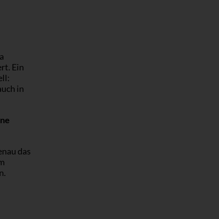
a
rt. Ein
ll:
auch in
ine
genau das
um
n.