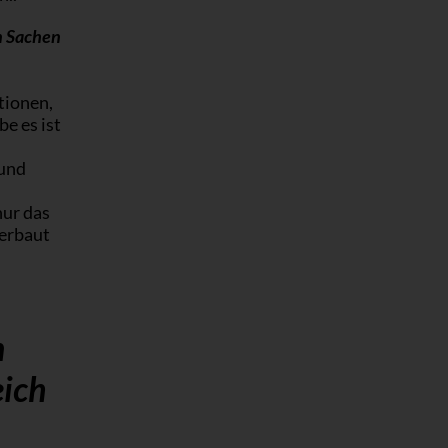
n Sachen
tionen,
be es ist
 und
nur das
verbaut
n
eich