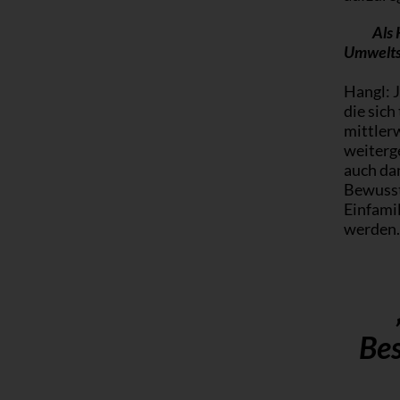
Als 
Umwelts
Hangl: J
die sich
mittler
weiterge
auch dan
Bewussts
Einfamil
werden.
Bes