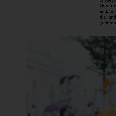
Unzertre
er dann
die rund
gebeten