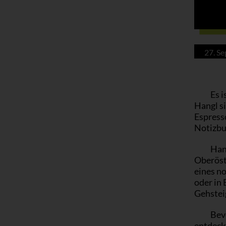
27. S
Es i
Hangl si
Espresso
Notizbuc
Hang
Oberöste
eines n
oder in
Gehstei
Bevo
entdeck