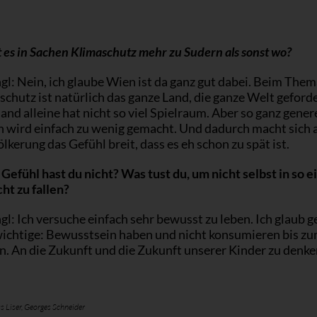
 es in Sachen Klimaschutz mehr zu Sudern als sonst wo?
l: Nein, ich glaube Wien ist da ganz gut dabei. Beim Them
hutz ist natürlich das ganze Land, die ganze Welt geforde
nd alleine hat nicht so viel Spielraum. Aber so ganz genere
h wird einfach zu wenig gemacht. Und dadurch macht sich 
lkerung das Gefühl breit, dass es eh schon zu spät ist.
Gefühl hast du nicht? Was tust du, um nicht selbst in so e
t zu fallen?
l: Ich versuche einfach sehr bewusst zu leben. Ich glaub 
 wichtige: Bewusstsein haben und nicht konsumieren bis z
. An die Zukunft und die Zukunft unserer Kinder zu denke
 Liser, Georges Schneider