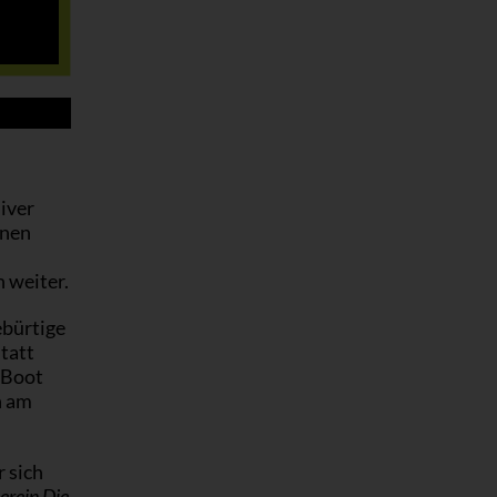
iver
inen
n weiter.
ebürtige
tatt
 Boot
n am
 sich
erein Die