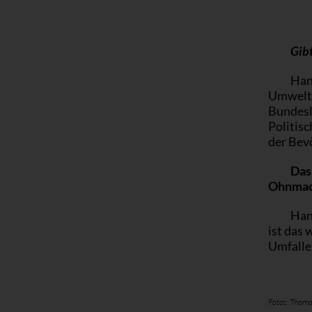
Gibt
Hang
Umweltsc
Bundesla
Politisc
der Bevö
Das 
Ohnmach
Hang
ist das
Umfallen
Fotos: Thomas