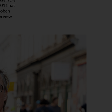
2011 hat
roben
terview