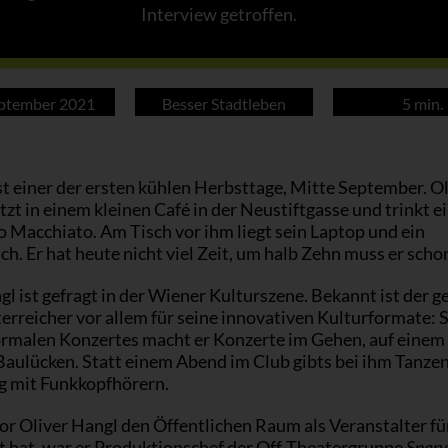
Interview getroffen.
eptember 2021
Besser Stadtleben
5 min.
st einer der ersten kühlen Herbsttage, Mitte September. Ol
tzt in einem kleinen Café in der Neustiftgasse und trinkt e
 Macchiato. Am Tisch vor ihm liegt sein Laptop und ein
h. Er hat heute nicht viel Zeit, um halb Zehn muss er scho
l ist gefragt in der Wiener Kulturszene. Bekannt ist der g
rreicher vor allem für seine innovativen Kulturformate: S
ormalen Konzertes macht er Konzerte im Gehen, auf einem
 Baulücken. Statt einem Abend im Club gibts bei ihm Tanze
g mit Funkkopfhörern.
r Oliver Hangl den Öffentlichen Raum als Veranstalter für
t hat, war er Produktionschef der Off-Theatergruppe
Sparv