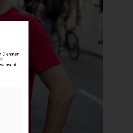
n Diensten
ht
ewünscht,