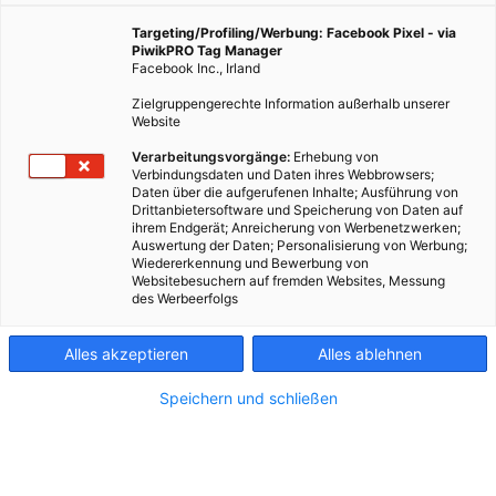
so, dass es jeder hört. Man ahnt aber relativ schnell,
Targeting/Profiling/Werbung: Facebook Pixel - via
dass dieser Mann, wenn’s drauf ankommt, auch
PiwikPRO Tag Manager
anders kann. Muss er auch, schließlich ist er als
Facebook Inc., Irland
Bademeister die Autorität im Schwimmbad,
Zielgruppengerechte Information außerhalb unserer
gemeinsam mit seinen Kolleg*innen.
Website
Verarbeitungsvorgänge:
Erhebung von
Verbindungsdaten und Daten ihres Webbrowsers;
Daten über die aufgerufenen Inhalte; Ausführung von
Drittanbietersoftware und Speicherung von Daten auf
ihrem Endgerät; Anreicherung von Werbenetzwerken;
Auswertung der Daten; Personalisierung von Werbung;
Wiedererkennung und Bewerbung von
Websitebesuchern auf fremden Websites, Messung
des Werbeerfolgs
Alles akzeptieren
Alles ablehnen
Speichern und schließen