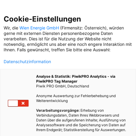
Cookie-Einstellungen
Wir, die
Wien Energie GmbH
(Firmensitz: Österreich), würden
gerne mit externen Diensten personenbezogene Daten
verarbeiten. Dies ist für die Nutzung der Website nicht
DER (HEIMLICHE) HELD DES SOMMERS
notwendig, ermöglicht uns aber eine noch engere Interaktion mit
Wiens Bademeister sorgen für Ordnung, wo scheinbar
Ihnen. Falls gewünscht, treffen Sie bitte eine Auswahl:
nur Chaos herrscht. Sie sind streng, haben das Herz
aber am rechten Fleck. Kurt ist einer von ihnen.
Datenschutzinformation
Analyse & Statistik: PiwikPRO Analytics - via
PiwikPRO Tag Manager
4. Juni 2025
Besser Stadtleben
5 min.
Piwik PRO GmbH, Deutschland
Anonyme Auswertung zur Fehlerbehebung und
Wer nach dem Inbegriff eines Original Wiener
Weiterentwicklung
„Badewaschels“ sucht, ist bei „Kurtl“ aus dem
Verarbeitungsvorgänge:
Erhebung von
Gänsehäufel richtig. Er ist sympathisch und lacht viel,
Verbindungsdaten, Daten Ihres Webbrowsers und
ist schon braun gebrannt, bevor der Sommer
Daten über die aufgerufenen Inhalte; Ausführung von
Analysesoftware und die Speicherung von Daten auf
überhaupt richtig angefangen hat, auf eine Wuchtel
Ihrem Endgerät; Statistikerstellung für Auswertungen.
folgt die nächste und wenn er spricht, dann tut er das