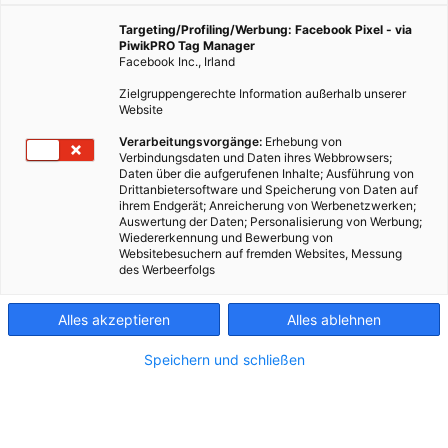
Targeting/Profiling/Werbung: Facebook Pixel - via
WIENER HERZERL
PiwikPRO Tag Manager
Marko von den Wiener
Facebook Inc., Irland
Netzen muss hoch hinaus:
Zielgruppengerechte Information außerhalb unserer
Er kümmert sich um Wiens
Website
Strommasten
Verarbeitungsvorgänge:
Erhebung von
Verbindungsdaten und Daten ihres Webbrowsers;
DIE WIEN STADTISTIK
Daten über die aufgerufenen Inhalte; Ausführung von
Drittanbietersoftware und Speicherung von Daten auf
Die Spittelau ist mehr, als
ihrem Endgerät; Anreicherung von Werbenetzwerken;
eine
Auswertung der Daten; Personalisierung von Werbung;
Müllverbrennungsanlage.
Wiedererkennung und Bewerbung von
Websitebesuchern auf fremden Websites, Messung
Wir verraten, was hier
des Werbeerfolgs
noch alles passiert.
DIE WIEN STADTISTIK
Alles akzeptieren
Alles ablehnen
Ein Blick in den Müllbunker
der Spittelau
Speichern und schließen