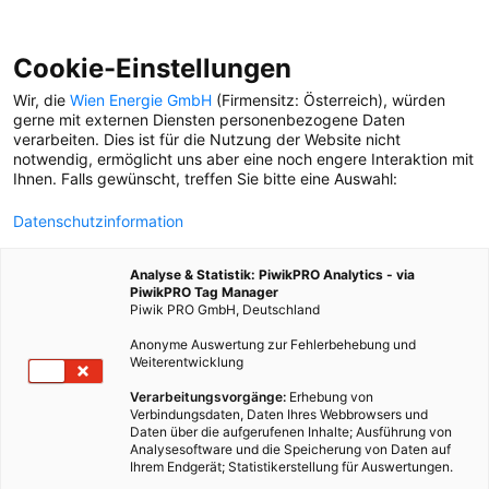
Cookie-Einstellungen
Wir, die
Wien Energie GmbH
(Firmensitz: Österreich), würden
gerne mit externen Diensten personenbezogene Daten
verarbeiten. Dies ist für die Nutzung der Website nicht
ARCHIV
notwendig, ermöglicht uns aber eine noch engere Interaktion mit
Ihnen. Falls gewünscht, treffen Sie bitte eine Auswahl:
DIE WIEN STADTISTIK
Datenschutzinformation
Wie Sie sich für die große
Ausstellung anmelden und
Analyse & Statistik: PiwikPRO Analytics - via
wo sie unser Buch
PiwikPRO Tag Manager
bestellen können, erfahren
Piwik PRO GmbH, Deutschland
Sie hier.
Anonyme Auswertung zur Fehlerbehebung und
Weiterentwicklung
DIE WIEN STADTISTIK
Verarbeitungsvorgänge:
Erhebung von
Wie viel Strom kommt in
Verbindungsdaten, Daten Ihres Webbrowsers und
Wien eigentlich aus
Daten über die aufgerufenen Inhalte; Ausführung von
Wasserkraft?
Analysesoftware und die Speicherung von Daten auf
Ihrem Endgerät; Statistikerstellung für Auswertungen.