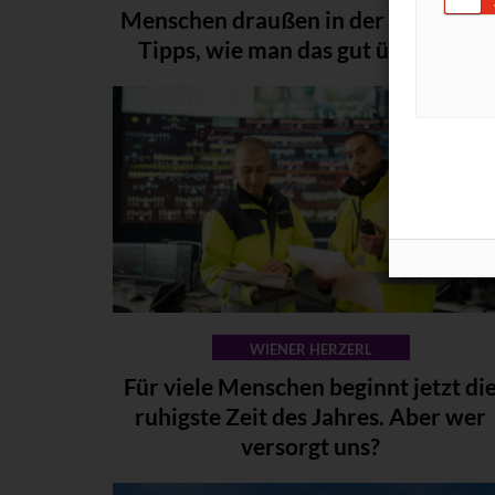
Menschen draußen in der Kälte. Fün
Tipps, wie man das gut übersteht.
WIENER HERZERL
Für viele Menschen beginnt jetzt di
ruhigste Zeit des Jahres. Aber wer
versorgt uns?