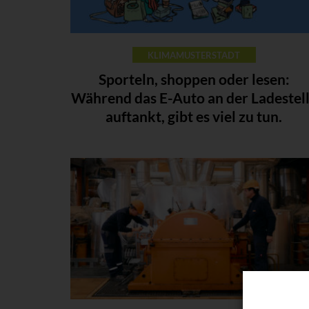
KLIMAMUSTERSTADT
Sporteln, shoppen oder lesen:
Während das E-Auto an der Ladestel
auftankt, gibt es viel zu tun.