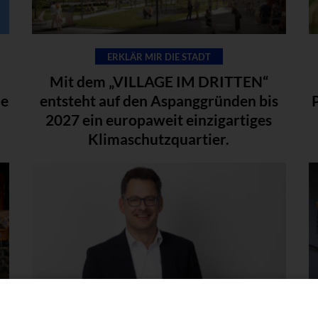
ERKLÄR MIR DIE STADT
Mit dem „VILLAGE IM DRITTEN“
le
entsteht auf den Aspanggründen bis
2027 ein europaweit einzigartiges
Klimaschutzquartier.