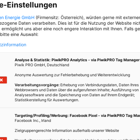
e-Einstellungen
WIENER WIRTSCHAFT
Experte Peter Rieder erklärt, wie sich
en Energie GmbH
(Firmensitz: Österreich), würden gerne mit externe
zogene Daten verarbeiten. Dies ist für die Nutzung der Website nic
e
alt und jung gut verstehen.
 ermöglicht uns aber eine noch engere Interaktion mit Ihnen. Falls g
w
 bitte eine Auswahl:
zinformation
Analyse & Statistik: PiwikPRO Analytics - via PiwikPRO Tag Manager
Piwik PRO GmbH, Deutschland
Anonyme Auswertung zur Fehlerbehebung und Weiterentwicklung
Verarbeitungsvorgänge:
Erhebung von Verbindungsdaten, Daten Ihres
Webbrowsers und Daten über die aufgerufenen Inhalte; Ausführung von
Analysesoftware und die Speicherung von Daten auf Ihrem Endgerät;
Statistikerstellung für Auswertungen.
Targeting/Profiling/Werbung: Facebook Pixel - via PiwikPRO Tag M
Facebook Inc., Irland
ERKLÄR MIR DIE STADT
Zielgruppengerechte Information außerhalb unserer Website
Wer sind die Menschen, die bei