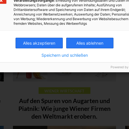
Verarbeitungsvorgänge:
Erhebung von Verbindungsdaten und Daten ih
f
Minusgraden draußen arbeiten – und
Webbrowsers; Daten über die aufgerufenen Inhalte; Ausführung von
Drittanbietersoftware und Speicherung von Daten auf ihrem Endgerät;
die Stadt versorgen?
Anreicherung von Werbenetzwerken; Auswertung der Daten; Personalis
von Werbung; Wiedererkennung und Bewerbung von Websitebesuchern
fremden Websites, Messung des Werbeerfolgs
Alles akzeptieren
Alles ablehnen
Speichern und schließen
Powered by
WIENER WIRTSCHAFT
e
Auf den Spuren von Augarten und
Piatnik: Wie junge Wiener Firmen
den Weltmarkt erobern.