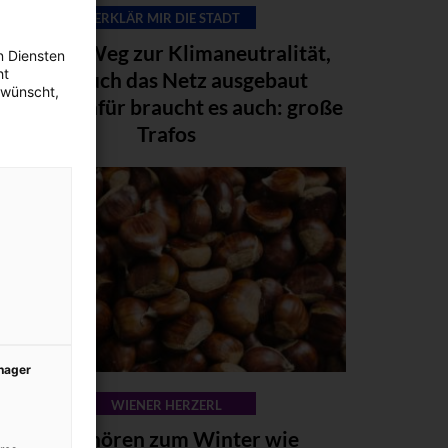
ERKLÄR MIR DIE STADT
Auf dem Weg zur Klimaneutralität,
n Diensten
ht
muss auch das Netz ausgebaut
ewünscht,
erden. Dafür braucht es auch: große
Trafos
anager
WIENER HERZERL
Sie gehören zum Winter wie