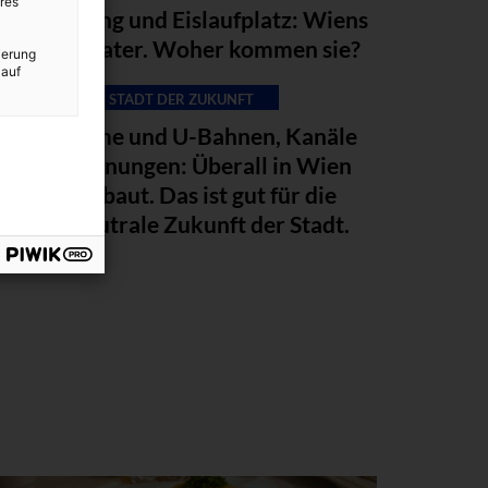
res
Beleuchtung und Eislaufplatz: Wiens
Maronibrater. Woher kommen sie?
ierung
 auf
STADT DER ZUKUNFT
Fernwärme und U-Bahnen, Kanäle
und Wohnungen: Überall in Wien
wird gebaut. Das ist gut für die
klimaneutrale Zukunft der Stadt.