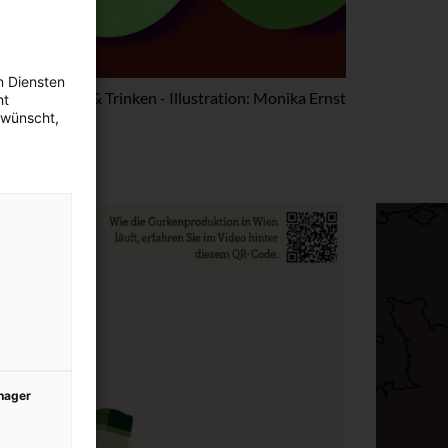
n Diensten
Essen & Trinken - Illustration: Monika Ernst
ht
ewünscht,
anager