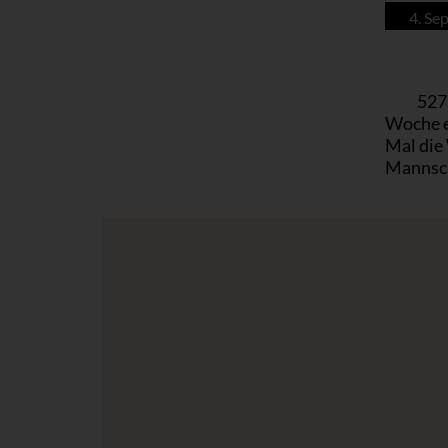
4. Se
527
Woche e
Mal die
Mannscha