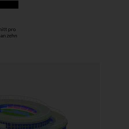
itt pro
man zehn