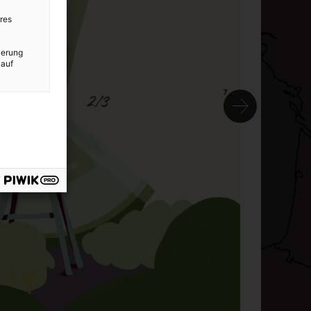
res
ierung
 auf