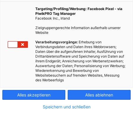
Kurpark. Hier zeigt sich, wie vielfältig die Quellen zur
nachhaltigen Energieerzeugung sind.
Targeting/Profiling/Werbung: Facebook Pixel - via
PiwikPRO Tag Manager
Facebook Inc., Irland
8. Mai 2024
Besser Stadtleben
5 min.
Zielgruppengerechte Information außerhalb unserer
Website
Verarbeitungsvorgänge:
Erhebung von
Die Wärme des Thermalwassers für die Heizung
Verbindungsdaten und Daten ihres Webbrowsers;
weiterverwenden? In der Therme Wien ist das seit
Daten über die aufgerufenen Inhalte; Ausführung von
Drittanbietersoftware und Speicherung von Daten auf
2022 möglich.
Zwei Wärmepumpen
sorgen dafür,
ihrem Endgerät; Anreicherung von Werbenetzwerken;
dass die Abwärme aus dem 30 Grad heißen Wasser
Auswertung der Daten; Personalisierung von Werbung;
Wiedererkennung und Bewerbung von
für die Fernwärmeerzeugung genutzt wird. Rund
Websitebesuchern auf fremden Websites, Messung
1.600 Haushalte im Grätzl werden so mit
des Werbeerfolgs
klimafreundlicher Wärme versorgt.
Alles akzeptieren
Alles ablehnen
VIDEO
Speichern und schließen