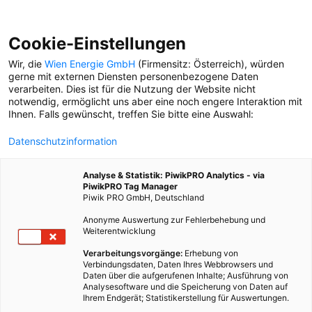
Cookie-Einstellungen
Wir, die
Wien Energie GmbH
(Firmensitz: Österreich), würden
gerne mit externen Diensten personenbezogene Daten
verarbeiten. Dies ist für die Nutzung der Website nicht
notwendig, ermöglicht uns aber eine noch engere Interaktion mit
Ihnen. Falls gewünscht, treffen Sie bitte eine Auswahl:
Datenschutzinformation
Analyse & Statistik: PiwikPRO Analytics - via
PiwikPRO Tag Manager
Piwik PRO GmbH, Deutschland
Anonyme Auswertung zur Fehlerbehebung und
Weiterentwicklung
Verarbeitungsvorgänge:
Erhebung von
Verbindungsdaten, Daten Ihres Webbrowsers und
Daten über die aufgerufenen Inhalte; Ausführung von
NEUE ENERGIEQUELLEN
Analysesoftware und die Speicherung von Daten auf
Ihrem Endgerät; Statistikerstellung für Auswertungen.
In Oberlaa lohnt sich nicht nur ein Spaziergang im