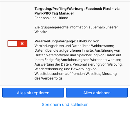
4. September 2025
Besser Stadtleben
2 min.
Targeting/Profiling/Werbung: Facebook Pixel - via
PiwikPRO Tag Manager
Facebook Inc., Irland
Weil rund die Hälfte der Stadtfläche Grünfläche
Zielgruppengerechte Information außerhalb unserer
ist, braucht man in Wien maximal 15 Minuten bis ins
Website
nächste (grüne) Naherholungsgebiet. Wer nah am
Verarbeitungsvorgänge:
Erhebung von
Prater wohnt, schafft das natürlich schneller.
Verbindungsdaten und Daten ihres Webbrowsers;
Daten über die aufgerufenen Inhalte; Ausführung von
Drittanbietersoftware und Speicherung von Daten auf
ihrem Endgerät; Anreicherung von Werbenetzwerken;
Auswertung der Daten; Personalisierung von Werbung;
Wiedererkennung und Bewerbung von
Websitebesuchern auf fremden Websites, Messung
des Werbeerfolgs
Alles akzeptieren
Alles ablehnen
Speichern und schließen